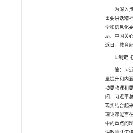
为深入
重要讲话精
全和信息化
局、中国关心
近日，教育
1.
制定《
答：
习
量提升和内涵
动思政课和思
间，习近平总
现实结合起来
理论课能否
中的重点问
课教师队伍