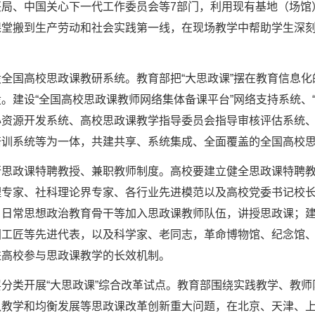
局、中国关心下一代工作委员会等7部门，利用现有基地（场馆）
课堂搬到生产劳动和社会实践第一线，在现场教学中帮助学生深
设全国高校思政课教研系统。教育部把“大思政课”摆在教育信息
。建设“全国高校思政课教师网络集体备课平台”网络支持系统、
心资源开发系统、高校思政课教学指导委员会指导审核评估系统
培训系统等为一体，共建共享、系统集成、全面覆盖的全国高校
行思政课特聘教授、兼职教师制度。高校要建立健全思政课特聘
理专家、社科理论界专家、各行业先进模范以及高校党委书记校
、日常思想政治教育骨干等加入思政课教师队伍，讲授思政课；
国工匠等先进代表，以及科学家、老同志，革命博物馆、纪念馆
进高校参与思政课教学的长效机制。
层分类开展“大思政课”综合改革试点。教育部围绕实践教学、教
队教学和均衡发展等思政课改革创新重大问题，在北京、天津、