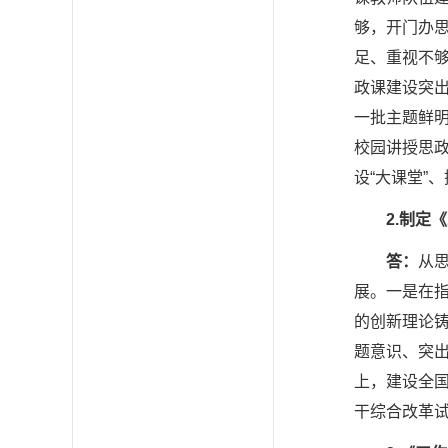
够，开门办
足、重视不够
政课建设突
一批主题鲜
校园讲授思政
设“大课堂”、
2.
制定《
答：
从
展。一是在
的创新理论
题意识、突
上，建设全
干综合改革