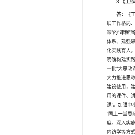
3.
《工作
答：
《
展工作格局、
课”的“课程
体系、建强
化实践育人
明确构建实
一批“大思政
大力推进思政
建设使用，
用的课件、
课”。加强中
“同上一堂思
度。深入实
内访学等方