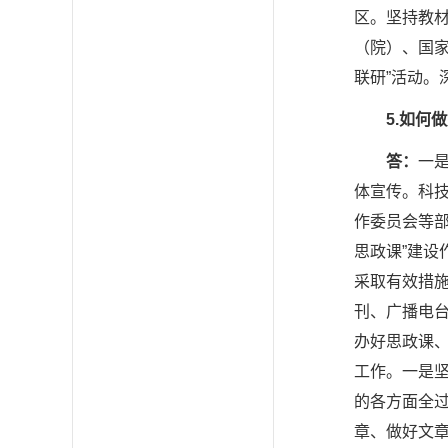
区。坚持教
（院）、国
联研”活动。
5.
如何做
答：
一
体宣传。科
作委员会等
思政课”建设
采取有效措
刊、广播电台
办好思政课
工作。一是坚
的各方面全
章、做好文