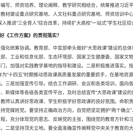
材编写、师资培养、理论阐释、教学研究相结合，统筹推进习近
家教材建设重点研究基地、人文社科重点研究基地、师资培训中心
深入推进“三全育人”综合改革，持续扩大高校“一站式”学生社区
好《工作方案》的贯彻落实？
是强化统筹协调。教育部、中宣部牵头做好“大思政课”建设的总体
技部、工业和信息化部、生态环境部、国家卫生健康委、国家文
部门，加强对实践教学基地的指导和建设。二是积极推进落实。指
作为“十四五”时期推动思政课高质量发展的重要抓手，在基地资
施。三是加强宣传引导。结合工作调研、会议和各类培训，面向
、新媒体等各级各类宣传平台，及时总结宣传“大思政课”建设
、教师认真讲好思政课、学生积极学好思政课的良好氛围。命职
持党媒姓党。要坚持正确政治方向，自觉把坚定拥护“两个确立”
过程，充分体现党的意志、反映党的主张，围绕党的教育方针和
章。二是坚持顶天立地。要全面准确宣传阐释党中央关于教育的