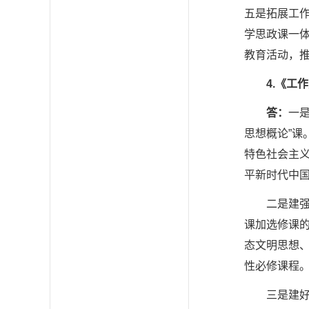
五是拓展工作
学思政课一
教育活动，推
4.
《工作
答：
一
思想概论”
特色社会主
平新时代中
二是建
课加选修课
态文明思想、
性必修课程
三是建