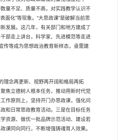
师数量不足、质量不高，对实践教学认识不
表面化”等现象。“大思政课”是破解当前思
创新发展。这几年，有关部门和地方建成了
导干部走上讲台，科学家、先进模范等走进
题宣传等成为思想政治教育新样态，亟需建
课的理念再更新、视野再开阔和格局再拓
，聚焦立德树人根本任务，推动用新时代党
在工作原则上，坚持开门办思政课，强化问
思政和日常思政教育活动。三是在目标任务
教学资源、做优一批品牌示范活动、建设若
思政课同向同行，不断增强铸魂育人效果。