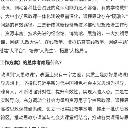
思政课、调动各种社会资源的意识和能力还不够强，有的学校教
，大中小学思政课一体化建设亟需深化，课程思政存在“硬融入”“
出问题的有效路径。三是新成就新经验新技术推动思想政治工作
明、资源丰富、技术先进的纪念馆、博物馆、展览馆，一大批领
课，网络“思政大课”、在线教学、虚拟仿真实践教学、网络主
搭建“大平台”、培养“大先生”、拓展“大格局”。
工作方案》的总体考虑是什么？
思政课到“大思政课”，表面上只有一字之差，实质上是办好思政
指导思想上，坚持以习近平新时代中国特色社会主义思想为指导
铸魂育人，不断增强针对性、提升有效性，实现入脑入心。二是
出实践导向，充分调动全社会力量和资源用于学校思政课、课程
国高校思政课教研系统、设立一批实践教学基地、推出一批优质
试验区，推动思政小课堂与社会大课堂相结合，推动各类课程与