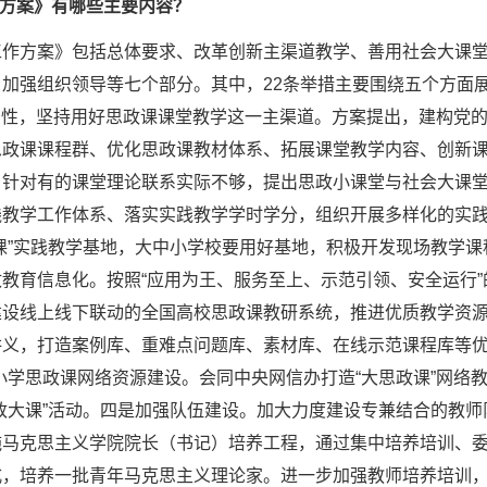
方案》有哪些主要内容？
工作方案》包括总体要求、改革创新主渠道教学、善用社会大课
加强组织领导等七个部分。其中，22条举措主要围绕五个方面
”属性，坚持用好思政课课堂教学这一主渠道。方案提出，建构党
思政课课程群、优化思政课教材体系、拓展课堂教学内容、创新
。针对有的课堂理论联系实际不够，提出思政小课堂与社会大课
践教学工作体系、落实实践教学学时学分，组织开展多样化的实
课”实践教学基地，大中小学校要用好基地，积极开发现场教学
教育信息化。按照“应用为王、服务至上、示范引领、安全运行
建设线上线下联动的全国高校思政课教研系统，推进优质教学资
讲义，打造案例库、重难点问题库、素材库、在线示范课程库等优
小学思政课网络资源建设。会同中央网信办打造“大思政课”网络
政大课”活动。四是加强队伍建设。加大力度建设专兼结合的教
施马克思主义学院院长（书记）培养工程，通过集中培养培训、
式，培养一批青年马克思主义理论家。进一步加强教师培养培训